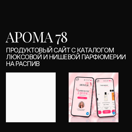
А
Р
О
М
А
7
8
П
Р
О
Д
У
К
Т
О
В
Ы
Й
С
А
Й
Т
С
К
А
Т
А
Л
О
Г
О
М
Л
Ю
К
С
О
В
О
Й
И
Н
И
Ш
Е
В
О
Й
П
А
Р
Ф
Ю
М
Е
Р
И
И
Н
А
Р
А
С
П
И
В