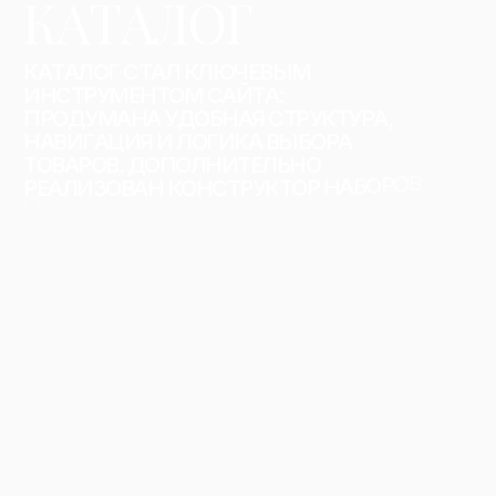
К
А
Т
А
Л
О
Г
К
А
Т
А
Л
О
Г
С
Т
А
Л
К
Л
Ю
Ч
Е
В
Ы
М
И
Н
С
Т
Р
У
М
Е
Н
Т
О
М
С
А
Й
Т
А
:
П
Р
О
Д
У
М
А
Н
А
У
Д
О
Б
Н
А
Я
С
Т
Р
У
К
Т
У
Р
А
,
Н
А
В
И
Г
А
Ц
И
Я
И
Л
О
Г
И
К
А
В
Ы
Б
О
Р
А
Т
О
В
А
Р
О
В
.
Д
О
П
О
Л
Н
И
Т
Е
Л
Ь
Н
О
Р
Е
А
Л
И
З
О
В
А
Н
К
О
Н
С
Т
Р
У
К
Т
О
Р
Н
А
Б
О
Р
О
В
Е
Я
Л
О
В
З
О
П
Й
Ы
Р
О
Т
О
К
,
В
О
К
И
Н
Б
О
П
Р