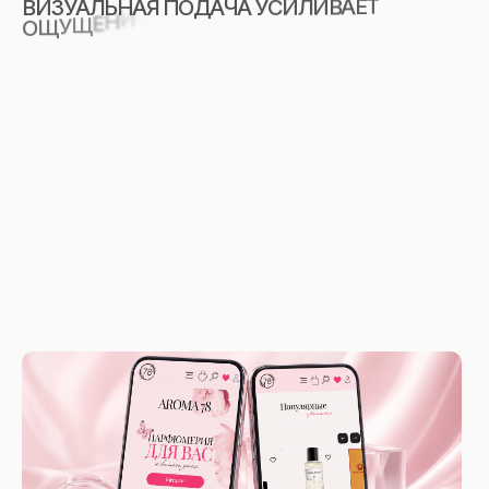
В
И
З
У
А
Л
Ь
Н
А
Я
П
О
Д
А
Ч
А
У
С
И
Л
И
В
А
Е
Т
Е
Н
,
А
Т
К
У
Д
О
Р
П
Е
О
Щ
У
Щ
Е
Н
И
Я
А
Ж
У
Р
Г
Е
Р
Е
П