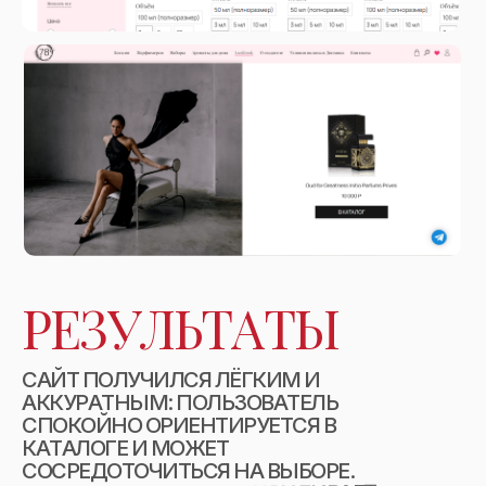
Р
Е
З
У
Л
Ь
Т
А
Т
Ы
С
А
Й
Т
П
О
Л
У
Ч
И
Л
С
Я
Л
Ё
Г
К
И
М
И
А
К
К
У
Р
А
Т
Н
Ы
М
:
П
О
Л
Ь
З
О
В
А
Т
Е
Л
Ь
С
П
О
К
О
Й
Н
О
О
Р
И
Е
Н
Т
И
Р
У
Е
Т
С
Я
В
К
А
Т
А
Л
О
Г
Е
И
М
О
Ж
Е
Т
С
О
С
Р
Е
Д
О
Т
О
Ч
И
Т
Ь
С
Я
Н
А
В
Ы
Б
О
Р
Е
.