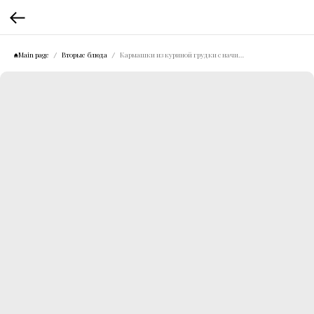
Main page
Вторые блюда
Кармашки из куриной грудки с начинкой