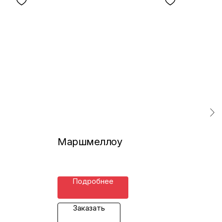
л
Маршмеллоу
Ок
Подробнее
Заказать