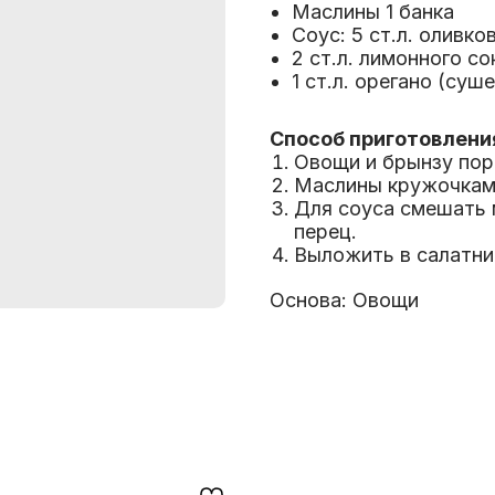
Маслины 1 банка
Соус: 5 ст.л. оливко
2 ст.л. лимонного со
1 ст.л. орегано (суш
Способ приготовлени
Овощи и брынзу пор
Маслины кружочками
Для соуса смешать м
перец.
Выложить в салатник
Основа: Овощи