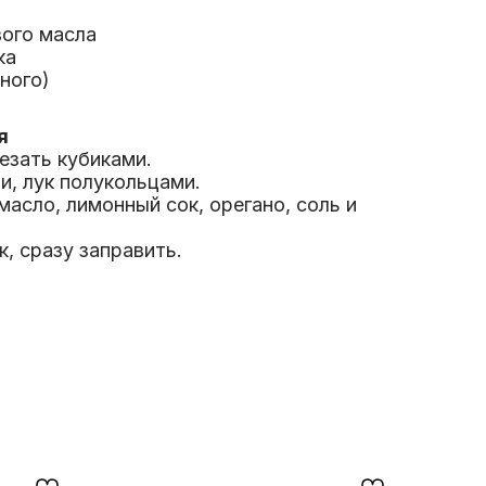
вого масла
ка
еного)
я
езать кубиками.
, лук полукольцами.
асло, лимонный сок, орегано, соль и
, сразу заправить.