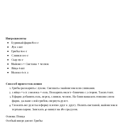
Заказать
Ингредиенты
Куриный фарш 800 г
Лук 1 шт
Грибы 600 г
Сливки 100 г
Сыр 150 г
Майонез + Сметана + чеснок
Яйца 6 шт
Молоко 6 ст л
Способ приготовления
Грибы разжарить с луком. Смешать с майонезом или сливками.
1 яйцо +1 ст л молока + соль. Пожарить омлет-блинчик с 2 сторон. Таких 6 шт.
В фарш добавить соль, перец, сливки, чеснок. На блин намазать тонким слоем
фарш, дальше слой грибов, свернуть рулет.
Уложить все рулеты в форму плотно друг к другу. Полить сметаной, майонезом и
тертым сыром. Запекать 40 минут на 180 градусов.
Основа: Птица
Особый ингредиент: Грибы