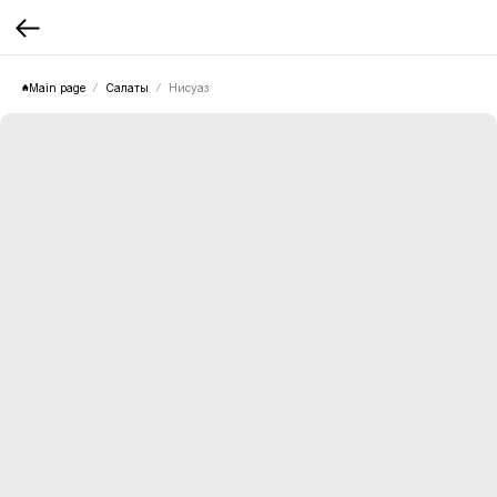
Main page
Салаты
Нисуаз