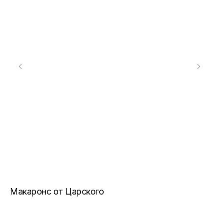
Макаронс от Царского
С