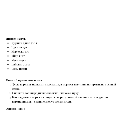
Заказать
Ингредиенты
Куриное филе 700 г
Цукини 170 г
Морковь 1 шт
Яйцо 1 шт
Мука 2-3 ст л
майонез 2 ст л
Соль, перец
Способ приготовления
Филе порезать мелкими кусочками, а морковь и цукини натерепть на крупной
терке.
Смешать все ингредиенты в миске, включая муку
Выкладывать на раскаленную сковороду ложкой как оладьи, аккуратно
перемешивать - хрупкие, могут распадаться.
Основа: Птица